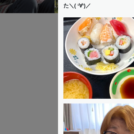
た＼( ‘∀’)／