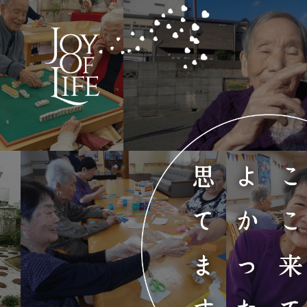
コ
ナ
ン
ビ
テ
ゲ
ン
ー
ツ
シ
へ
ョ
ス
ン
キ
に
ッ
移
プ
動